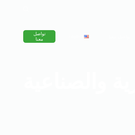
ا
ل
ت
ج
ا
تواصل
و
English
تواصل معنا
معنا
ز
إ
ل
ى
ا
ل
ية والصناعية
م
ح
ت
و
ى