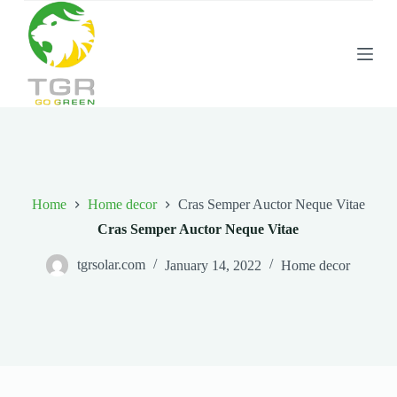
S
k
i
p
t
o
c
o
n
t
e
n
Home
Home decor
Cras Semper Auctor Neque Vitae
t
Cras Semper Auctor Neque Vitae
tgrsolar.com
January 14, 2022
Home decor