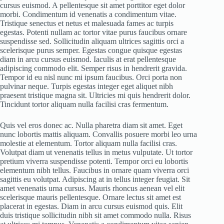
cursus euismod. A pellentesque sit amet porttitor eget dolor
morbi. Condimentum id venenatis a condimentum vitae.
Tristique senectus et netus et malesuada fames ac turpis
egestas. Potenti nullam ac tortor vitae purus faucibus ornare
suspendisse sed. Sollicitudin aliquam ultrices sagittis orci a
scelerisque purus semper. Egestas congue quisque egestas
diam in arcu cursus euismod. Iaculis at erat pellentesque
adipiscing commodo elit. Semper risus in hendrerit gravida.
Tempor id eu nisl nunc mi ipsum faucibus. Orci porta non
pulvinar neque. Turpis egestas integer eget aliquet nibh
praesent tristique magna sit. Ultricies mi quis hendrerit dolor.
Tincidunt tortor aliquam nulla facilisi cras fermentum.
Quis vel eros donec ac. Nulla pharetra diam sit amet. Eget
nunc lobortis mattis aliquam. Convallis posuere morbi leo urna
molestie at elementum. Tortor aliquam nulla facilisi cras.
Volutpat diam ut venenatis tellus in metus vulputate. Ut tortor
pretium viverra suspendisse potenti. Tempor orci eu lobortis
elementum nibh tellus. Faucibus in ornare quam viverra orci
sagittis eu volutpat. Adipiscing at in tellus integer feugiat. Sit
amet venenatis urna cursus. Mauris rhoncus aenean vel elit
scelerisque mauris pellentesque. Ornare lectus sit amet est
placerat in egestas. Diam in arcu cursus euismod quis. Elit
duis tristique sollicitudin nibh sit amet commodo nulla. Risus