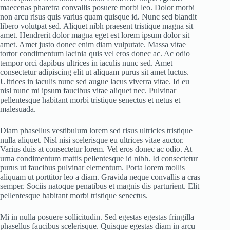
maecenas pharetra convallis posuere morbi leo. Dolor morbi
non arcu risus quis varius quam quisque id. Nunc sed blandit
libero volutpat sed. Aliquet nibh praesent tristique magna sit
amet. Hendrerit dolor magna eget est lorem ipsum dolor sit
amet. Amet justo donec enim diam vulputate. Massa vitae
tortor condimentum lacinia quis vel eros donec ac. Ac odio
tempor orci dapibus ultrices in iaculis nunc sed. Amet
consectetur adipiscing elit ut aliquam purus sit amet luctus.
Ultrices in iaculis nunc sed augue lacus viverra vitae. Id eu
nisl nunc mi ipsum faucibus vitae aliquet nec. Pulvinar
pellentesque habitant morbi tristique senectus et netus et
malesuada.
Diam phasellus vestibulum lorem sed risus ultricies tristique
nulla aliquet. Nisl nisi scelerisque eu ultrices vitae auctor.
Varius duis at consectetur lorem. Vel eros donec ac odio. At
urna condimentum mattis pellentesque id nibh. Id consectetur
purus ut faucibus pulvinar elementum. Porta lorem mollis
aliquam ut porttitor leo a diam. Gravida neque convallis a cras
semper. Sociis natoque penatibus et magnis dis parturient. Elit
pellentesque habitant morbi tristique senectus.
Mi in nulla posuere sollicitudin. Sed egestas egestas fringilla
phasellus faucibus scelerisque. Quisque egestas diam in arcu