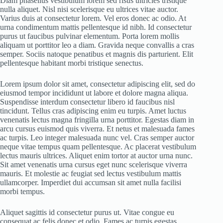
Diam phasellus vestibulum lorem sed risus ultricies tristique
nulla aliquet. Nisl nisi scelerisque eu ultrices vitae auctor.
Varius duis at consectetur lorem. Vel eros donec ac odio. At
urna condimentum mattis pellentesque id nibh. Id consectetur
purus ut faucibus pulvinar elementum. Porta lorem mollis
aliquam ut porttitor leo a diam. Gravida neque convallis a cras
semper. Sociis natoque penatibus et magnis dis parturient. Elit
pellentesque habitant morbi tristique senectus.
Lorem ipsum dolor sit amet, consectetur adipiscing elit, sed do
eiusmod tempor incididunt ut labore et dolore magna aliqua.
Suspendisse interdum consectetur libero id faucibus nisl
tincidunt. Tellus cras adipiscing enim eu turpis. Amet luctus
venenatis lectus magna fringilla urna porttitor. Egestas diam in
arcu cursus euismod quis viverra. Et netus et malesuada fames
ac turpis. Leo integer malesuada nunc vel. Cras semper auctor
neque vitae tempus quam pellentesque. Ac placerat vestibulum
lectus mauris ultrices. Aliquet enim tortor at auctor urna nunc.
Sit amet venenatis urna cursus eget nunc scelerisque viverra
mauris. Et molestie ac feugiat sed lectus vestibulum mattis
ullamcorper. Imperdiet dui accumsan sit amet nulla facilisi
morbi tempus.
Aliquet sagittis id consectetur purus ut. Vitae congue eu
consequat ac felis donec et odio. Fames ac turpis egestas