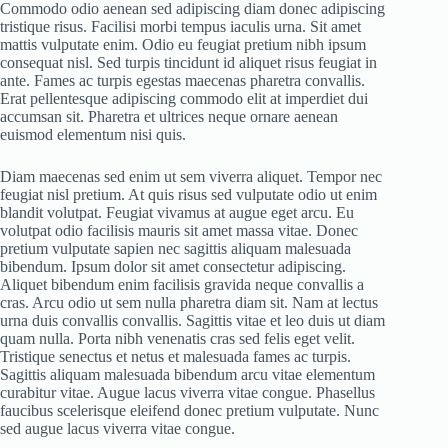
Commodo odio aenean sed adipiscing diam donec adipiscing
tristique risus. Facilisi morbi tempus iaculis urna. Sit amet
mattis vulputate enim. Odio eu feugiat pretium nibh ipsum
consequat nisl. Sed turpis tincidunt id aliquet risus feugiat in
ante. Fames ac turpis egestas maecenas pharetra convallis.
Erat pellentesque adipiscing commodo elit at imperdiet dui
accumsan sit. Pharetra et ultrices neque ornare aenean
euismod elementum nisi quis.
Diam maecenas sed enim ut sem viverra aliquet. Tempor nec
feugiat nisl pretium. At quis risus sed vulputate odio ut enim
blandit volutpat. Feugiat vivamus at augue eget arcu. Eu
volutpat odio facilisis mauris sit amet massa vitae. Donec
pretium vulputate sapien nec sagittis aliquam malesuada
bibendum. Ipsum dolor sit amet consectetur adipiscing.
Aliquet bibendum enim facilisis gravida neque convallis a
cras. Arcu odio ut sem nulla pharetra diam sit. Nam at lectus
urna duis convallis convallis. Sagittis vitae et leo duis ut diam
quam nulla. Porta nibh venenatis cras sed felis eget velit.
Tristique senectus et netus et malesuada fames ac turpis.
Sagittis aliquam malesuada bibendum arcu vitae elementum
curabitur vitae. Augue lacus viverra vitae congue. Phasellus
faucibus scelerisque eleifend donec pretium vulputate. Nunc
sed augue lacus viverra vitae congue.