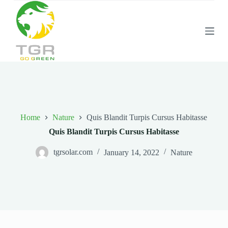
S
k
i
p
t
o
c
o
n
t
e
n
Home
Nature
Quis Blandit Turpis Cursus Habitasse
t
Quis Blandit Turpis Cursus Habitasse
tgrsolar.com
January 14, 2022
Nature