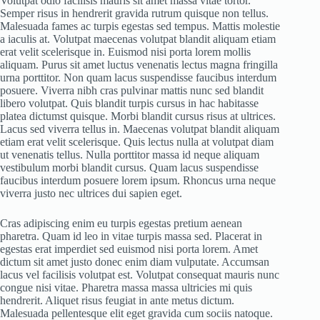
Volutpat odio facilisis mauris sit amet massa vitae tortor.
Semper risus in hendrerit gravida rutrum quisque non tellus.
Malesuada fames ac turpis egestas sed tempus. Mattis molestie
a iaculis at. Volutpat maecenas volutpat blandit aliquam etiam
erat velit scelerisque in. Euismod nisi porta lorem mollis
aliquam. Purus sit amet luctus venenatis lectus magna fringilla
urna porttitor. Non quam lacus suspendisse faucibus interdum
posuere. Viverra nibh cras pulvinar mattis nunc sed blandit
libero volutpat. Quis blandit turpis cursus in hac habitasse
platea dictumst quisque. Morbi blandit cursus risus at ultrices.
Lacus sed viverra tellus in. Maecenas volutpat blandit aliquam
etiam erat velit scelerisque. Quis lectus nulla at volutpat diam
ut venenatis tellus. Nulla porttitor massa id neque aliquam
vestibulum morbi blandit cursus. Quam lacus suspendisse
faucibus interdum posuere lorem ipsum. Rhoncus urna neque
viverra justo nec ultrices dui sapien eget.
Cras adipiscing enim eu turpis egestas pretium aenean
pharetra. Quam id leo in vitae turpis massa sed. Placerat in
egestas erat imperdiet sed euismod nisi porta lorem. Amet
dictum sit amet justo donec enim diam vulputate. Accumsan
lacus vel facilisis volutpat est. Volutpat consequat mauris nunc
congue nisi vitae. Pharetra massa massa ultricies mi quis
hendrerit. Aliquet risus feugiat in ante metus dictum.
Malesuada pellentesque elit eget gravida cum sociis natoque.