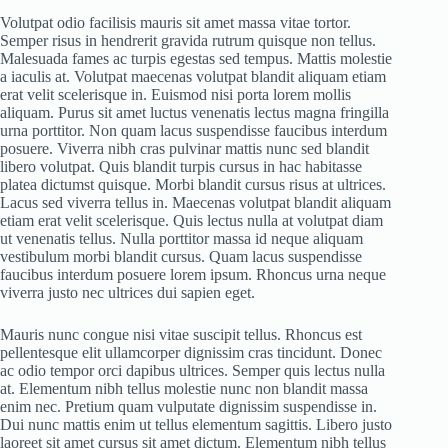
Volutpat odio facilisis mauris sit amet massa vitae tortor.
Semper risus in hendrerit gravida rutrum quisque non tellus.
Malesuada fames ac turpis egestas sed tempus. Mattis molestie
a iaculis at. Volutpat maecenas volutpat blandit aliquam etiam
erat velit scelerisque in. Euismod nisi porta lorem mollis
aliquam. Purus sit amet luctus venenatis lectus magna fringilla
urna porttitor. Non quam lacus suspendisse faucibus interdum
posuere. Viverra nibh cras pulvinar mattis nunc sed blandit
libero volutpat. Quis blandit turpis cursus in hac habitasse
platea dictumst quisque. Morbi blandit cursus risus at ultrices.
Lacus sed viverra tellus in. Maecenas volutpat blandit aliquam
etiam erat velit scelerisque. Quis lectus nulla at volutpat diam
ut venenatis tellus. Nulla porttitor massa id neque aliquam
vestibulum morbi blandit cursus. Quam lacus suspendisse
faucibus interdum posuere lorem ipsum. Rhoncus urna neque
viverra justo nec ultrices dui sapien eget.
Mauris nunc congue nisi vitae suscipit tellus. Rhoncus est
pellentesque elit ullamcorper dignissim cras tincidunt. Donec
ac odio tempor orci dapibus ultrices. Semper quis lectus nulla
at. Elementum nibh tellus molestie nunc non blandit massa
enim nec. Pretium quam vulputate dignissim suspendisse in.
Dui nunc mattis enim ut tellus elementum sagittis. Libero justo
laoreet sit amet cursus sit amet dictum. Elementum nibh tellus